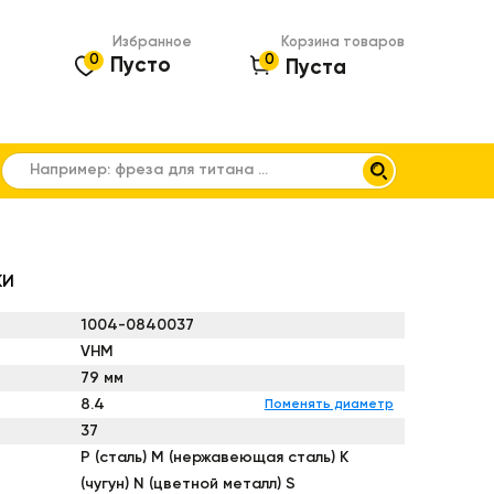
Избранное
Корзина товаров
0
0
Пусто
Пуста
КИ
1004-0840037
VHM
79 мм
8.4
Поменять диаметр
37
P (сталь) M (нержавеющая сталь) К
(чугун) N (цветной металл) S