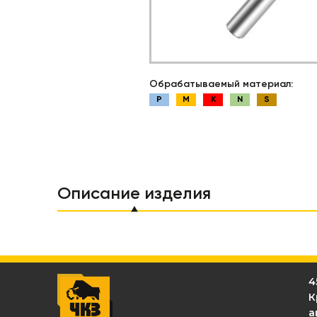
Обрабатываемый материал:
P
M
K
N
S
Описание изделия
4
К
а