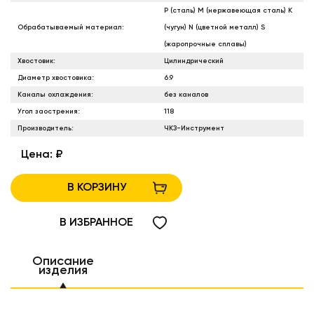
P (сталь) M (нержавеющая сталь) К
Обрабатываемый материал:
(чугун) N (цветной металл) S
(жаропрочные сплавы)
Хвостовик:
Цилиндрический
Диаметр хвостовика:
6.9
Каналы охлаждения:
без каналов
Угол заострения:
118
Производитель:
ЧКЗ-Инструмент
Цена:
₽
В КОРЗИНУ
В ИЗБРАННОЕ
Описание
изделия